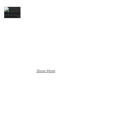
Show More
TÝM ZKUŠENÝCH
VEDOUCÍCH
Děti jsou pod neustálím dohledem
osvědčeného kolektivu zkušených
oddílových vedoucích a praktikantů,
nad kterými dohlíží hlavní vedoucí.