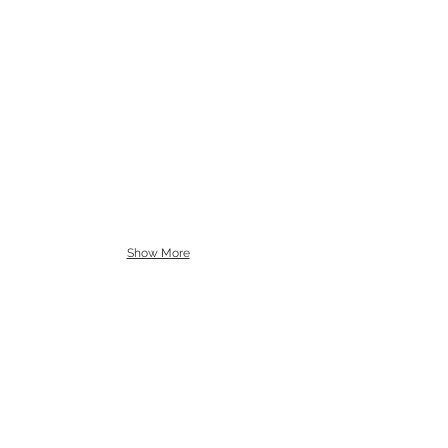
Show More
TÉMA TÁBORA:
Jak vycvičit draka
celotáborové hry, vikingské
turnaje