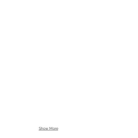
výpravy do dračího lesa
Show More